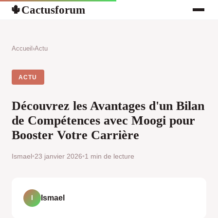
Cactusforum
🌵
Accueil
›
Actu
ACTU
Découvrez les Avantages d'un Bilan
de Compétences avec Moogi pour
Booster Votre Carrière
Ismael
•
23 janvier 2026
•
1 min de lecture
Ismael
I