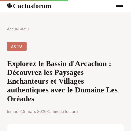
Cactusforum
🌵
Accueil
›
Actu
ACTU
Explorez le Bassin d'Arcachon :
Découvrez les Paysages
Enchanteurs et Villages
authentiques avec le Domaine Les
Oréades
Ismael
•
19 mars 2026
•
1 min de lecture